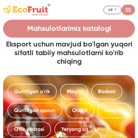
UZ
Mahsulotlarimiz katalogi
Eksport uchun mavjud bo'lgan yuqori
sifatli tabiiy mahsulotlarni ko'rib
chiqing