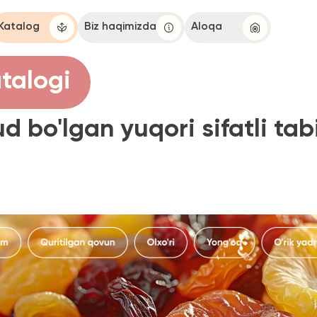
g
Biz haqimizda
Aloqa
ogi
'lgan yuqori sifatli tabiiy ma