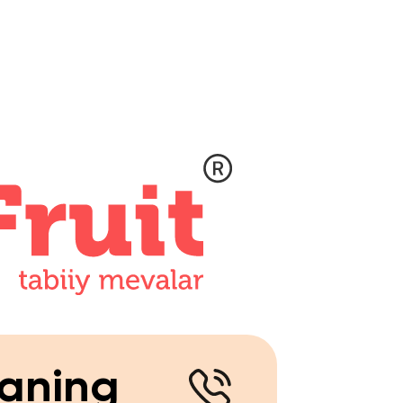
ning
aqimizda
Aloha
ot
Aloha
ma
Ariza qoldirish