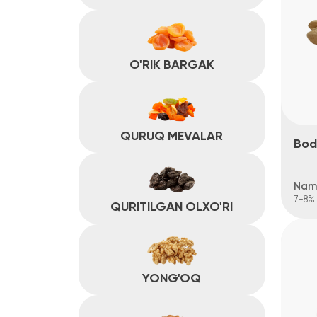
QURUQ MEVALAR
Bodom
Namlik
7-8%
QURITILGAN OLXO'RI
YONG'OQ
MEVA DANAGI
PISTA