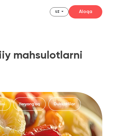
Aloqa
UZ
hsulotlarni