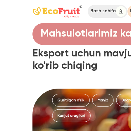
Bosh sahifa
Katalo
Mahsulotlarimiz katal
Eksport uchun mavjud bo
ko'rib chiqing