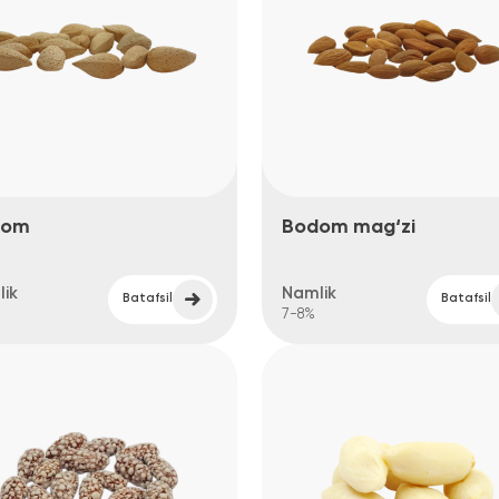
Bodom mag‘zi
Namlik
N
Batafsil
Batafsil
7-8%
5