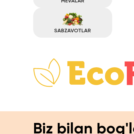
Biz bilan bog'la
Sayt navigatsiyasi
Bosh sahifa
Katalog
Biz h
Mahsulotlar
Katalog
Ma’lum
Biz haqimizda
Buyurt
Afzalliklari
Jamoa
Hamkorlik
FAQ