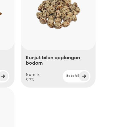
Kunjut bilan qoplangan
bodom
amlik
Batafsil
-7%