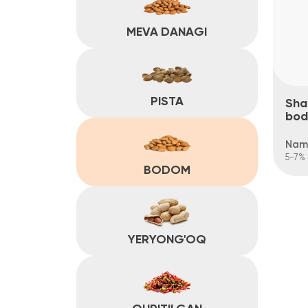
Shakar ku
bodom
Namlik
5-7%
BODOM
YERYONG'OQ
QURITILGAN
SABZAVOTLAR
MOSH, NO'XAT VA
DUKKAKLILAR