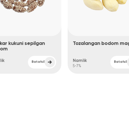
kuni sepilgan
Tozalangan bodom mag‘zi
Namlik
Batafsil
Batafsil
5-7%